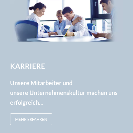
KARRIERE
Unsere Mitarbeiter und
unsere Unternehmenskultur machen uns
erfolgreich…
MEHR ERFAHREN