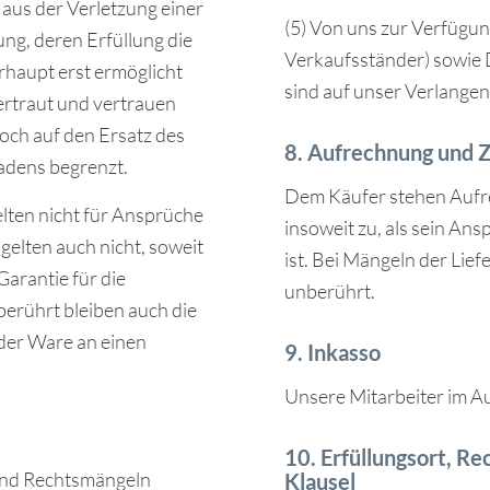
aus der Verletzung einer
(5) Von uns zur Verfügun
tung, deren Erfüllung die
Verkaufsständer) sowie 
haupt erst ermöglicht
sind auf unser Verlangen
ertraut und vertrauen
doch auf den Ersatz des
8. Aufrechnung und 
adens begrenzt.
Dem Käufer stehen Aufr
ten nicht für Ansprüche
insoweit zu, als sein Ans
elten auch nicht, soweit
ist. Bei Mängeln der Lie
Garantie für die
unberührt.
rührt bleiben auch die
 der Ware an einen
9. Inkasso
Unsere Mitarbeiter im A
10. Erfüllungsort, Re
 und Rechtsmängeln
Klausel