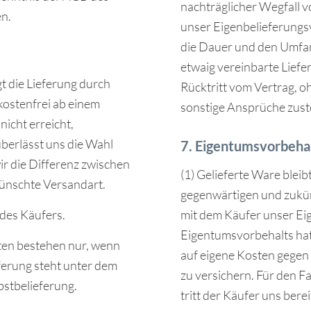
nachträglicher Wegfall 
en.
unser Eigenbelieferungsv
die Dauer und den Umfan
etwaig vereinbarte Liefe
gt die Lieferung durch
Rücktritt vom Vertrag, 
kostenfrei ab einem
sonstige Ansprüche zust
icht erreicht,
berlässt uns die Wahl
7. Eigentumsvorbeha
r die Differenz zwischen
(1) Gelieferte Ware bleib
wünschte Versandart.
gegenwärtigen und zukü
mit dem Käufer unser E
 des Käufers.
Eigentumsvorbehalts hat
isten bestehen nur, wenn
auf eigene Kosten gege
eferung steht unter dem
zu versichern. Für den 
stbelieferung.
tritt der Käufer uns ber