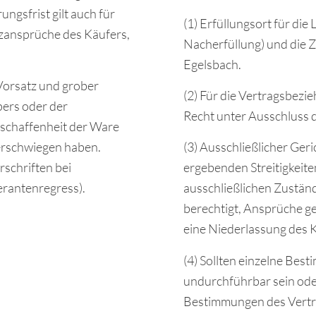
ungsfrist gilt auch für
(1) Erfüllungsort für die
tzansprüche des Käufers,
Nacherfüllung) und die Z
Egelsbach.
i Vorsatz und grober
(2) Für die Vertragsbezi
pers oder der
Recht unter Ausschluss 
eschaffenheit der Ware
erschwiegen haben.
(3) Ausschließlicher Geri
schriften bei
ergebenden Streitigkeiten
erantenregress).
ausschließlichen Zuständ
berechtigt, Ansprüche ge
eine Niederlassung des 
(4) Sollten einzelne Be
undurchführbar sein oder
Bestimmungen des Vertr