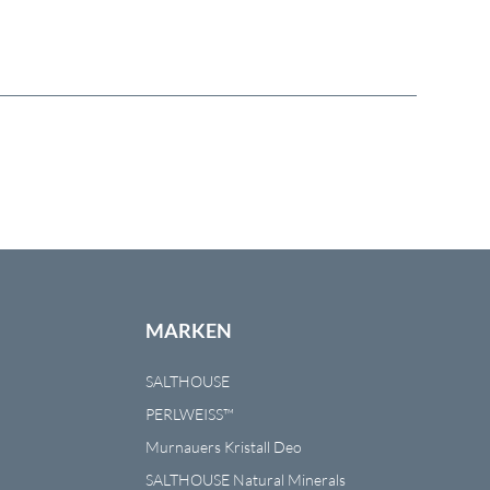
MARKEN
SALTHOUSE
PERLWEISS™
Murnauers Kristall Deo
SALTHOUSE Natural Minerals