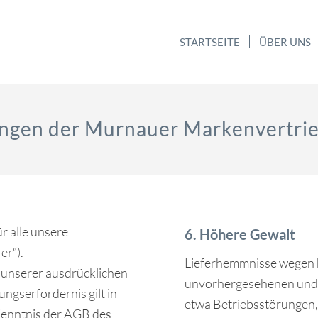
STARTSEITE
ÜBER UNS
ungen der Murnauer Markenvertr
r alle unsere
6. Höhere Gewalt
er“).
Lieferhemmnisse wegen 
 unserer ausdrücklichen
unvorhergesehenen und n
gserfordernis gilt in
etwa Betriebsstörungen,
 Kenntnis der AGB des