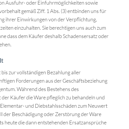
von Ausfuhr- oder Einfuhrmöglichkeiten sowie
orbehalt gemäß Ziff. 1 Abs. (3) entbinden uns für
g ihrer Einwirkungen von der Verpflichtung,
rzeiten einzuhalten. Sie berechtigen uns auch zum
ohne dass dem Käufer deshalb Schadensersatz oder
ehen.
lt
t bis zur vollständigen Bezahlung aller
nftigen Forderungen aus der Geschäftsbeziehung
igentum. Während des Bestehens des
 der Käufer die Ware pfleglich zu behandeln und
n Elementar- und Diebstahlsschäden zum Neuwert
Fall der Beschädigung oder Zerstörung der Ware
eits heute die dann entstehenden Ersatzansprüche