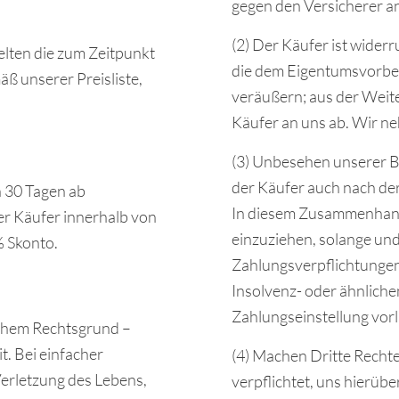
gegen den Versicherer an
(2) Der Käufer ist wider
gelten die zum Zeitpunkt
die dem Eigentumsvorbeh
äß unserer Preisliste,
veräußern; aus der Weit
Käufer an uns ab. Wir n
(3) Unbesehen unserer Be
der Käufer auch nach de
n 30 Tagen ab
In diesem Zusammenhang 
r Käufer innerhalb von
einzuziehen, solange und
 Skonto.
Zahlungsverpflichtungen
Insolvenz- oder ähnlichen
Zahlungseinstellung vorl
lchem Rechtsgrund –
t. Bei einfacher
(4) Machen Dritte Rechte
Verletzung des Lebens,
verpflichtet, uns hierübe