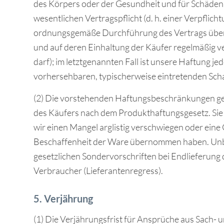
des Körpers oder der Gesundheit und für Schäden 
wesentlichen Vertragspflicht (d. h. einer Verpflich
ordnungsgemäße Durchführung des Vertrags über
und auf deren Einhaltung der Käufer regelmäßig v
darf); im letztgenannten Fall ist unsere Haftung je
vorhersehbaren, typischerweise eintretenden Sch
(2) Die vorstehenden Haftungsbeschränkungen gel
des Käufers nach dem Produkthaftungsgesetz. Sie g
wir einen Mangel arglistig verschwiegen oder eine 
Beschaffenheit der Ware übernommen haben. Unbe
gesetzlichen Sondervorschriften bei Endlieferung
Verbraucher (Lieferantenregress).
5. Verjährung
(1) Die Verjährungsfrist für Ansprüche aus Sach-