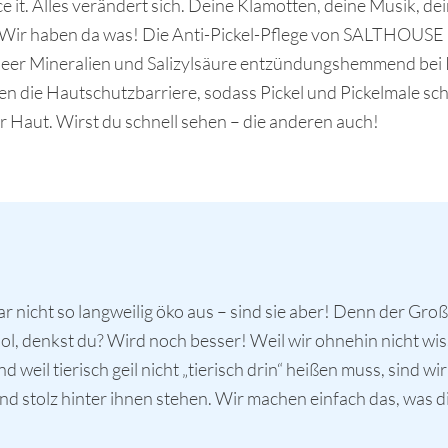
ce it. Alles verändert sich. Deine Klamotten, deine Musik, d
 Wir haben da was! Die Anti-Pickel-Pflege von SALTHOUSE N
eer Mineralien und Salizylsäure entzündungshemmend bei 
n die Hautschutzbarriere, sodass Pickel und Pickelmale sch
ur Haut. Wirst du schnell sehen – die anderen auch!
nicht so langweilig öko aus – sind sie aber! Denn der Groß
, denkst du? Wird noch besser! Weil wir ohnehin nicht wis
 weil tierisch geil nicht „tierisch drin“ heißen muss, sind w
stolz hinter ihnen stehen. Wir machen einfach das, was di