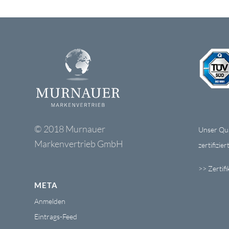
© 2018 Murnauer
Unser Qua
Markenvertrieb GmbH
zertifizi
>> Zertifi
META
Anmelden
Eintrags-Feed